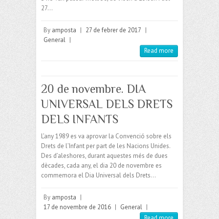
27…
By
amposta
|
27 de febrer de 2017
|
General
|
Read more
20 de novembre. DIA
UNIVERSAL DELS DRETS
DELS INFANTS
L’any 1989 es va aprovar la Convenció sobre els
Drets de l’Infant per part de les Nacions Unides.
Des d’aleshores, durant aquestes més de dues
dècades, cada any, el dia 20 de novembre es
commemora el Dia Universal dels Drets…
By
amposta
|
17 de novembre de 2016
|
General
|
Read more