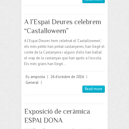
A l’Espai Deures celebrem
“Castalloween”
A l’Espai Deures hem celebrat el ‘Castalloween’,
els més petits han pintat castanyeres, han llegit el
conte de la Castanyera i alguns d’ells han ballat
el «rap de la castanya» que han après a l’escola.
Els més grans han llegit…
By
amposta
|
26 d'octubre de 2016
|
General
|
Read more
Exposició de ceràmica
ESPAI DONA