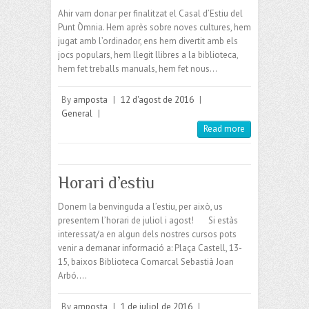
Ahir vam donar per finalitzat el Casal d’Estiu del
Punt Òmnia. Hem après sobre noves cultures, hem
jugat amb l’ordinador, ens hem divertit amb els
jocs populars, hem llegit llibres a la biblioteca,
hem fet treballs manuals, hem fet nous…
By
amposta
|
12 d'agost de 2016
|
General
|
Read more
Horari d’estiu
Donem la benvinguda a l’estiu, per això, us
presentem l’horari de juliol i agost! Si estàs
interessat/a en algun dels nostres cursos pots
venir a demanar informació a: Plaça Castell, 13-
15, baixos Biblioteca Comarcal Sebastià Joan
Arbó.…
By
amposta
|
1 de juliol de 2016
|