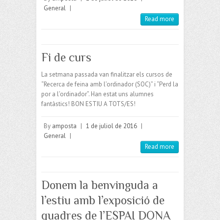
General
|
Read more
Fi de curs
La setmana passada van finalitzar els cursos de
“Recerca de feina amb l’ordinador (SOC)” i “Perd la
por a l’ordinador”. Han estat uns alumnes
fantàstics! BON ESTIU A TOTS/ES!
By
amposta
|
1 de juliol de 2016
|
General
|
Read more
Donem la benvinguda a
l’estiu amb l’exposició de
quadres de l’ESPAI DONA