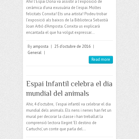
Ahir l’Espai Dona va assistir a l’exposició de
ceràmica d’una exusuària de l’espai. Moltes
felicitats Conxita! Ets una artista! Podeu trobar
l’exposició als baixos de la Biblioteca Sebastià
Joan Arbó d’Amposta. Conxita us explicarà
encantada el que ha volgut expressar…
By
amposta
|
25 d'octubre de 2016
|
General
|
Read more
Espai Infantil celebra el dia
mundial del animals
Ahir, 4 d’octubre, l’espai infantil va celebrar el dia
mundial dels animals. Els nens i nenes han fet un
mural per decorar la classe i han treballat la
comprensió lectora llegint ‘El destino de
Cartucho’, un conte que parla del…