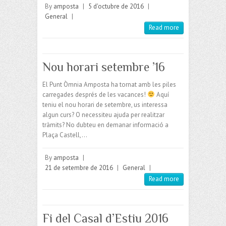
By
amposta
|
5 d'octubre de 2016
|
General
|
Read more
Nou horari setembre ’16
El Punt Òmnia Amposta ha tornat amb les piles
carregades després de les vacances!
Aquí
teniu el nou horari de setembre, us interessa
algun curs? O necessiteu ajuda per realitzar
tràmits? No dubteu en demanar informació a
Plaça Castell,…
By
amposta
|
21 de setembre de 2016
|
General
|
Read more
Fi del Casal d’Estiu 2016