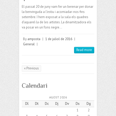
El passat 20 de juny vam fer un berenar per donar
la benvinguda a l’estiu i acomiadar-nos fins
setembre. I hem exposat a la sala els quadres
d’aquarel·la de les artistes. La dinamitzadora els
va posar en un fons negre…
By
amposta
|
1 de juliol de 2016
|
General
|
Read more
« Previous
Calendari
AGOST 2026
Dl
Dt
Dc
Dj
Dv
Ds
Dg
1
2