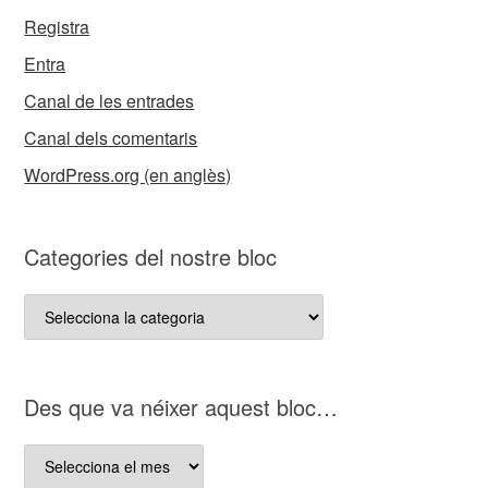
Registra
Entra
Canal de les entrades
Canal dels comentaris
WordPress.org (en anglès)
Categories del nostre bloc
Categories
del
nostre
bloc
D es que va néixer aquest bloc…
D es
que