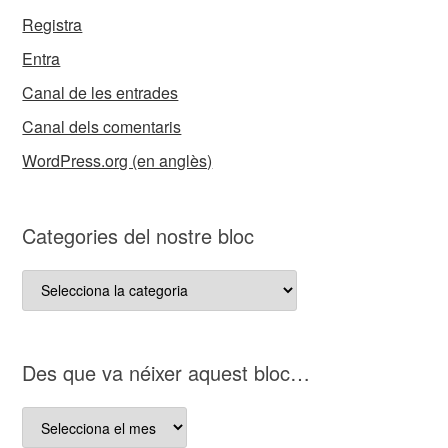
Registra
Entra
Canal de les entrades
Canal dels comentaris
WordPress.org (en anglès)
Categories del nostre bloc
Categories
del
nostre
bloc
D es que va néixer aquest bloc…
D es
que