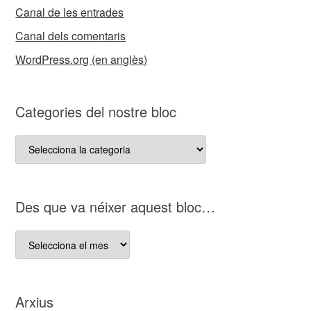
Canal de les entrades
Canal dels comentaris
WordPress.org (en anglès)
Categories del nostre bloc
Categories
del
nostre
bloc
D es que va néixer aquest bloc…
D es
que
va
néixer
Arxius
aquest