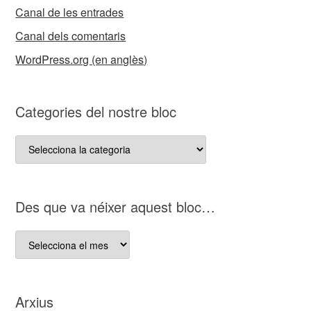
Canal de les entrades
Canal dels comentaris
WordPress.org (en anglès)
Categories del nostre bloc
Categories
del
nostre
bloc
D es que va néixer aquest bloc…
D es
que
va
néixer
Arxius
aquest