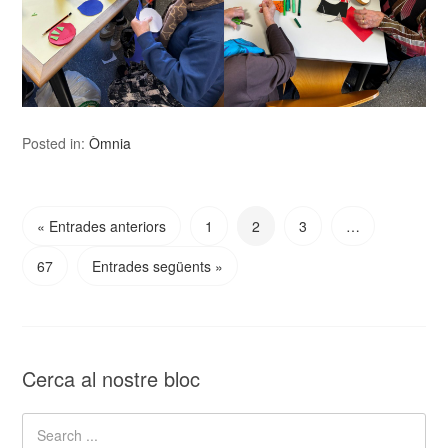
Posted in:
Òmnia
« Entrades anteriors
1
2
3
…
67
Entrades següents »
Cerca al nostre bloc