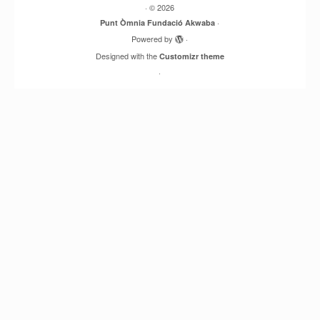
·
© 2026
·
Punt Òmnia Fundació Akwaba
Powered by
·
Designed with the
Customizr theme
·