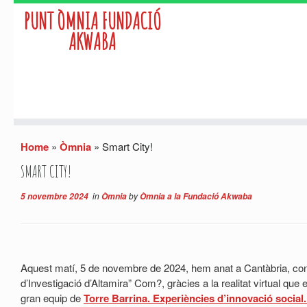
PUNT ÒMNIA FUNDACIÓ
AKWABA
Skip
Home
»
Òmnia
»
Smart City!
to
content
SMART CITY!
in
by
5 novembre 2024
Òmnia
Òmnia a la Fundació Akwaba
Aquest matí, 5 de novembre de 2024, hem anat a Cantàbria, co
d’Investigació d’Altamira” Com?, gràcies a la realitat virtual que
gran equip de
Torre Barrina. Experiències d’innovació social