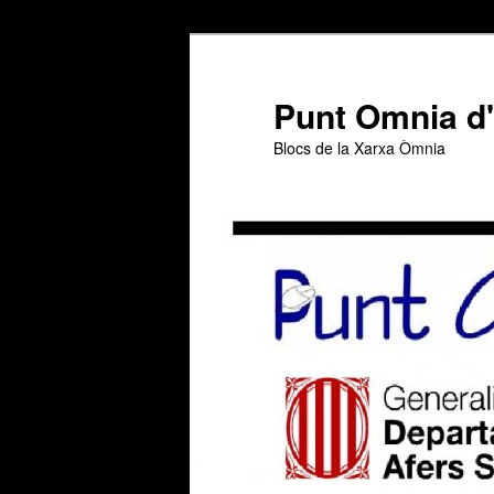
Aneu
Aneu
al
al
contingut
contingut
Punt Omnia d
principal
secundari
Blocs de la Xarxa Òmnia