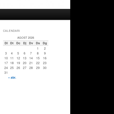
CALENDARI
AGOST 2026
Dl
Dt
Dc
Dj
Dv
Ds
Dg
1
2
3
4
5
6
7
8
9
10
11
12
13
14
15
16
17
18
19
20
21
22
23
24
25
26
27
28
29
30
31
« abr.