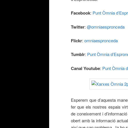
Facebook
:
Punt Òmnia d’Esp
Twitter
:
@omniaespronceda
Flickr
:
omniaespronceda
Tumblr
:
Punt Òmnia d’Espron
Canal Youtube
:
Punt Òmnia d
Esperem que d’aquesta manera
fer que els nostres espais vir
de coneixement i d’informació 
obert amb la informació actuali
així que cap problema. Ja ho 