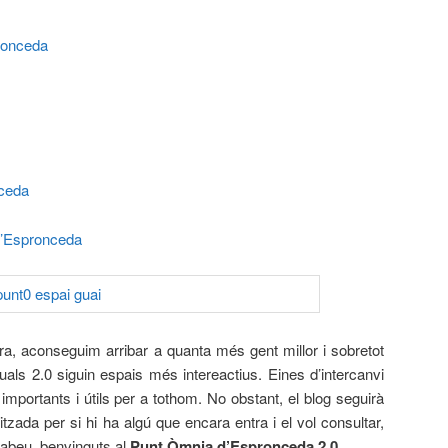
ronceda
ceda
’Espronceda
, aconseguim arribar a quanta més gent millor i sobretot
tuals 2.0 siguin espais més intereactius. Eines d’intercanvi
importants i útils per a tothom. No obstant, el blog seguirà
tzada per si hi ha algú que encara entra i el vol consultar,
sabeu, benvinguts al
Punt Òmnia d’Espronceda 2.0.