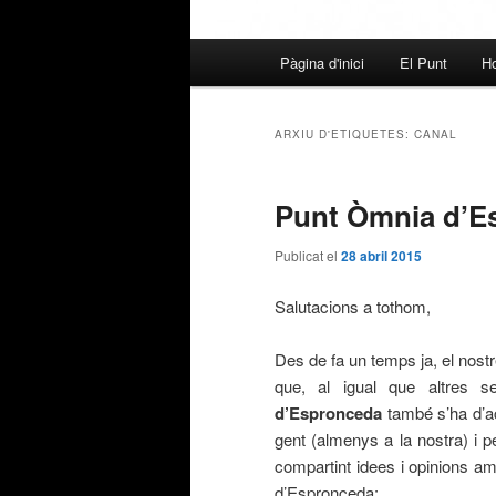
Menú
Pàgina d'inici
El Punt
Ho
principal
ARXIU D'ETIQUETES:
CANAL
Punt Òmnia d’E
Publicat el
28 abril 2015
Salutacions a tothom,
Des de fa un temps ja, el nostr
que, al igual que altres s
d’Espronceda
també s’ha d’ac
gent (almenys a la nostra) i p
compartint idees i opinions am
d’Espronceda: