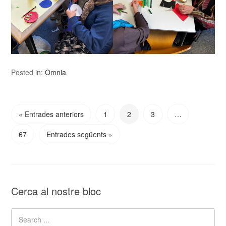
Posted in:
Òmnia
« Entrades anteriors
1
2
3
…
67
Entrades següents »
Cerca al nostre bloc