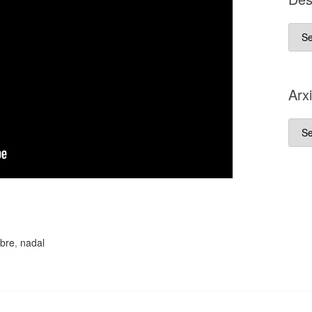
D es
que
va
néix
Arx
aque
blo
Arxi
bre
,
nadal