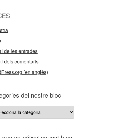
CES
stra
a
l de les entrades
l dels comentaris
Press.org (en anglès)
egories del nostre bloc
gories
re
s que va néixer aquest bloc…