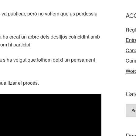
 va publicar, però no volíem que us perdessiu
AC
Regi
ha creat un arbre dels desitjos coincidint amb
Entr
om hi participi.
Cana
a s’ha volgut que tothom deixi un pensament
Cana
Word
ualitzar el procés.
Cat
Cate
del
nost
bloc
D e