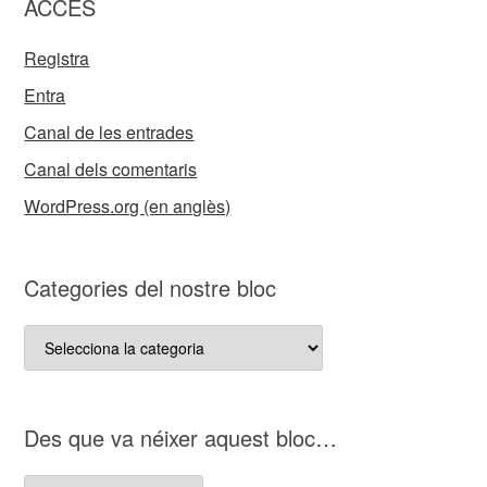
ACCES
Registra
Entra
Canal de les entrades
Canal dels comentaris
WordPress.org (en anglès)
Categories del nostre bloc
Categories
del
nostre
bloc
D es que va néixer aquest bloc…