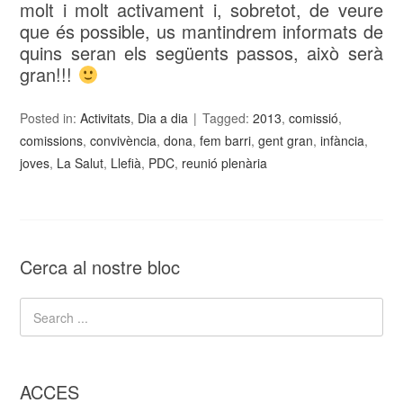
molt i molt activament i, sobretot, de veure
que és possible, us mantindrem informats de
quins seran els següents passos, això serà
gran!!!
Posted in:
Activitats
,
Dia a dia
Tagged:
2013
,
comissió
,
comissions
,
convivència
,
dona
,
fem barri
,
gent gran
,
infància
,
joves
,
La Salut
,
Llefià
,
PDC
,
reunió plenària
Cerca al nostre bloc
ACCES