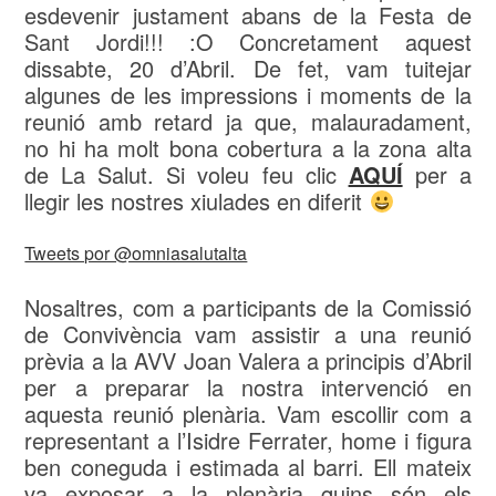
esdevenir justament abans de la Festa de
Sant Jordi!!! :O Concretament aquest
dissabte, 20 d’Abril. De fet, vam tuitejar
algunes de les impressions i moments de la
reunió amb retard ja que, malauradament,
no hi ha molt bona cobertura a la zona alta
de La Salut. Si voleu feu clic
AQUÍ
per a
llegir les nostres xiulades en diferit
Tweets por @omniasalutalta
Nosaltres, com a participants de la Comissió
de Convivència vam assistir a una reunió
prèvia a la AVV Joan Valera a principis d’Abril
per a preparar la nostra intervenció en
aquesta reunió plenària. Vam escollir com a
representant a l’Isidre Ferrater, home i figura
ben coneguda i estimada al barri. Ell mateix
va exposar a la plenària quins són els