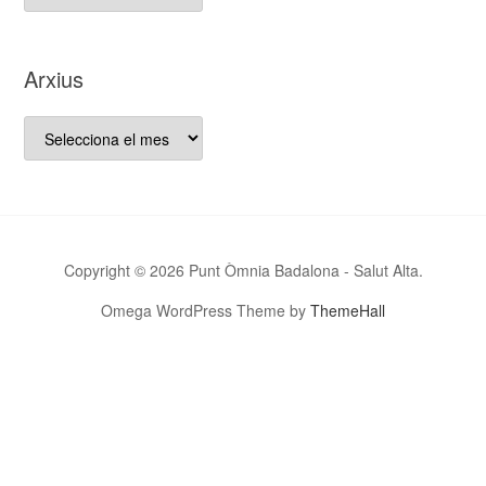
que
va
néixer
Arxius
aquest
bloc…
Arxius
Copyright © 2026 Punt Òmnia Badalona - Salut Alta.
Omega WordPress Theme by
ThemeHall