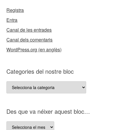
Registra
Entra
Canal de les entrades
Canal dels comentaris
WordPress.org (en anglès)
Categories del nostre bloc
Categories
del
nostre
bloc
D es que va néixer aquest bloc…
D es