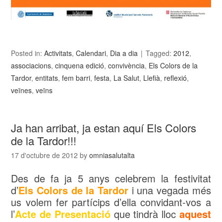
Posted in:
Activitats
,
Calendari
,
Dia a dia
Tagged:
2012
,
associacions
,
cinquena edició
,
convivència
,
Els Colors de la
Tardor
,
entitats
,
fem barri
,
festa
,
La Salut
,
Llefià
,
reflexió
,
veïnes
,
veïns
Ja han arribat, ja estan aquí Els Colors
de la Tardor!!!
17 d'octubre de 2012
by
omniasalutalta
Des de fa ja 5 anys celebrem la festivitat
d’
Els Colors de la Tardor
i una vegada més
us volem fer partícips d’ella convidant-vos a
l’
Acte de Presentació
que tindrà lloc
aquest