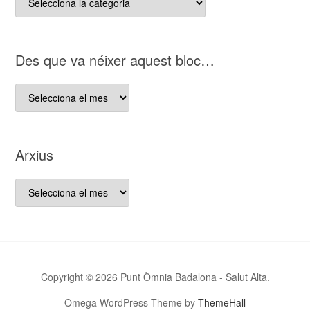
del
nostre
bloc
D es que va néixer aquest bloc…
D es
que
va
néixer
Arxius
aquest
bloc…
Arxius
Copyright © 2026 Punt Òmnia Badalona - Salut Alta.
Omega WordPress Theme by
ThemeHall