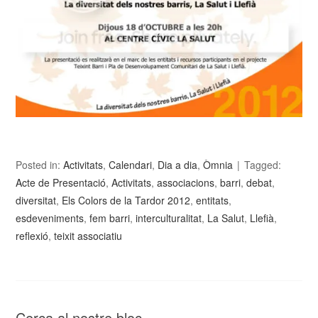
Posted in:
Activitats
,
Calendari
,
Dia a dia
,
Òmnia
Tagged:
Acte de Presentació
,
Activitats
,
associacions
,
barri
,
debat
,
diversitat
,
Els Colors de la Tardor 2012
,
entitats
,
esdeveniments
,
fem barri
,
interculturalitat
,
La Salut
,
Llefià
,
reflexió
,
teixit associatiu
Cerca al nostre bloc