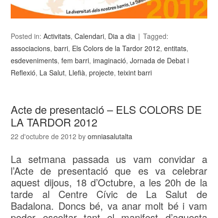
Posted in:
Activitats
,
Calendari
,
Dia a dia
Tagged:
associacions
,
barri
,
Els Colors de la Tardor 2012
,
entitats
,
esdeveniments
,
fem barri
,
imaginació
,
Jornada de Debat i
Reflexió
,
La Salut
,
Llefià
,
projecte
,
teixint barri
Acte de presentació – ELS COLORS DE
LA TARDOR 2012
22 d'octubre de 2012
by
omniasalutalta
La setmana passada us vam convidar a
l’Acte de presentació que es va celebrar
aquest dijous, 18 d’Octubre, a les 20h de la
tarde al Centre Cívic de La Salut de
Badalona. Doncs bé, va anar molt bé i vam
poder escoltar tant el manifest d’aquesta