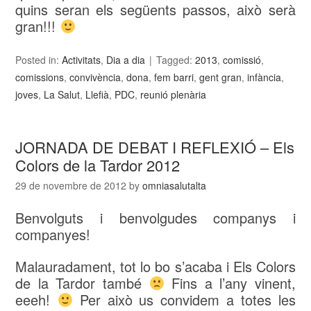
quins seran els següents passos, això serà
gran!!!
Posted in:
Activitats
,
Dia a dia
Tagged:
2013
,
comissió
,
comissions
,
convivència
,
dona
,
fem barri
,
gent gran
,
infància
,
joves
,
La Salut
,
Llefià
,
PDC
,
reunió plenària
JORNADA DE DEBAT I REFLEXIÓ – Els
Colors de la Tardor 2012
29 de novembre de 2012
by
omniasalutalta
Benvolguts i benvolgudes companys i
companyes!
Malauradament, tot lo bo s’acaba i Els Colors
de la Tardor també
Fins a l’any vinent,
eeeh!
Per això us convidem a totes les