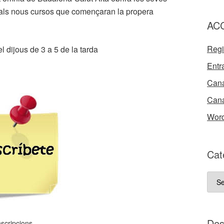
ns als nous cursos que començaran la propera
AC
Regi
l dijous de 3 a 5 de la tarda
Entr
Cana
Cana
Word
Cat
Cate
del
nost
bloc
D e
nscripcions