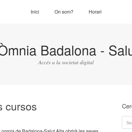
Inici
On som?
Horari
Òmnia Badalona - Salu
Accés a la societat digital
s cursos
Cer
unt omnia de Badalona-Salut Alta obrirà les seves