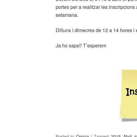
portes per a realitzar les inscripcio
setamana.
Dilluns i dimecres de 12 a 14 hores i e
Ja ho saps!! T’esperem
Posted in:
Òmnia
Tagged:
2015
,
Abril
,
i