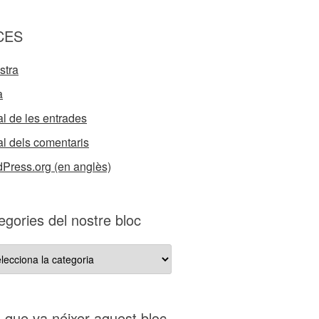
CES
stra
a
l de les entrades
l dels comentaris
Press.org (en anglès)
egories del nostre bloc
gories
re
s que va néixer aquest bloc…