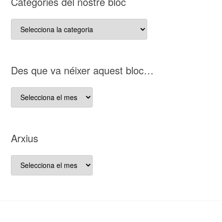
Categories del nostre bloc
Categories
del
nostre
bloc
D es que va néixer aquest bloc…
D es
que
va
néixer
Arxius
aquest
bloc…
Arxius