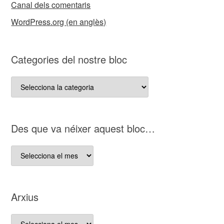
Canal dels comentaris
WordPress.org (en anglès)
Categories del nostre bloc
Categories
del
nostre
bloc
D es que va néixer aquest bloc…
D es
que
va
néixer
Arxius
aquest
bloc…
Arxius