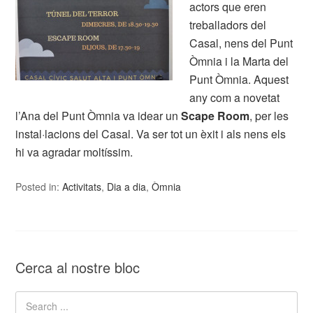
actors que eren
treballadors del
Casal, nens del Punt
Òmnia i la Marta del
Punt Òmnia. Aquest
any com a novetat
l’Ana del Punt Òmnia va idear un
Scape Room
, per les
instal·lacions del Casal. Va ser tot un èxit i als nens els
hi va agradar moltíssim.
Posted in:
Activitats
,
Dia a dia
,
Òmnia
Cerca al nostre bloc