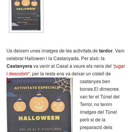
Us deixem unes imatges de les activitats de
tardor
. Vam
celebrar Hallowen i la Castanyada. Per això: la
Castanyera
va venir al Casal a veure els nens del “
jugar
i descobrir”
, per la resta ens va deixar un cistell
de
castanyes ben
bones.El dimecres
van fer el Túnel del
Terror, no tenim
imatges del Túnel
però si de la
preparació dels