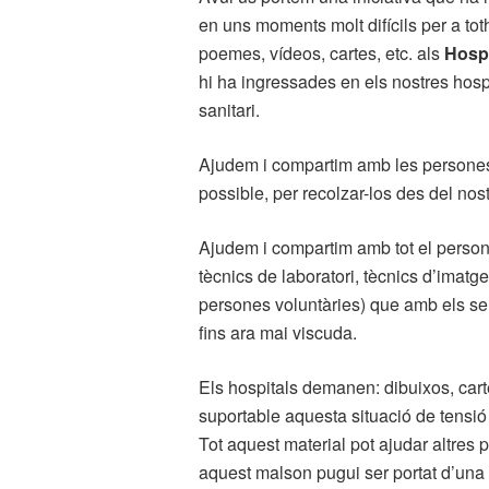
en uns moments molt difícils per a to
poemes, vídeos, cartes, etc. als
Hospi
hi ha ingressades en els nostres hospit
sanitari.
Ajudem i compartim amb les persones i
possible, per recolzar-los des del nos
Ajudem i compartim amb tot el personal
tècnics de laboratori, tècnics d’imat
persones voluntàries) que amb els seus
fins ara mai viscuda.
Els hospitals demanen: dibuixos, cart
suportable aquesta situació de tensio
Tot aquest material pot ajudar altres 
aquest malson pugui ser portat d’una