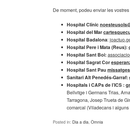
De moment, podeu enviar les vostres 
Hospital Clínic
noesteusols@
Hospital del Mar
cartesquecu
Hospital Badalona
:
joactuo.g
Hospital Pere i Mata (Reus):
Hospital Sant Boi:
associaci
Hospital Sagrat Cor
esperan
Hospital Sant Pau
missatge
Sanitari Alt Penedés-Garraf:
Hospitals i CAPs de l’ICS :
gr
Bellvitge i Germans Trias, Arn
Tarragona, Josep Trueta de Gir
comarcal (Viladecans i algun
Posted in:
Dia a dia
,
Òmnia