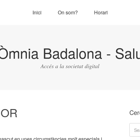
Inici
On som?
Horari
Òmnia Badalona - Salu
Accés a la societat digital
COR
Cer
nascut en unes circumstàncies molt especials i