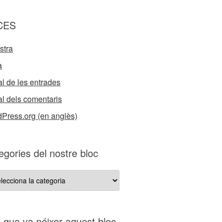
CES
stra
a
l de les entrades
l dels comentaris
Press.org (en anglès)
egories del nostre bloc
gories
re
s que va néixer aquest bloc…