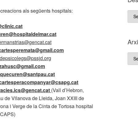
creacions als següents hospitals:
D es
que
clinic.cat
va
ren@hospitaldelmar.cat
néix
Arx
ermanstrias@gencat.cat
aque
cartesperemata@gmail.com
blo
Arxi
odepsicolegs@pssjd.org
zahusc@gmail.com
squecuren
@santpau.cat
cartesperacompanyar@csapg.cat
acies.ics
@gencat.cat
(Vall d’Hebron,
au de Vilanova de Lleida, Joan XXIII de
ona i Verge de la Cinta de Tortosa hospital
s CAPS)