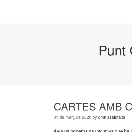
Punt 
CARTES AMB 
31 de març de 2020
by
omniasalutalta
Avui us portem una iniciativa que ha 