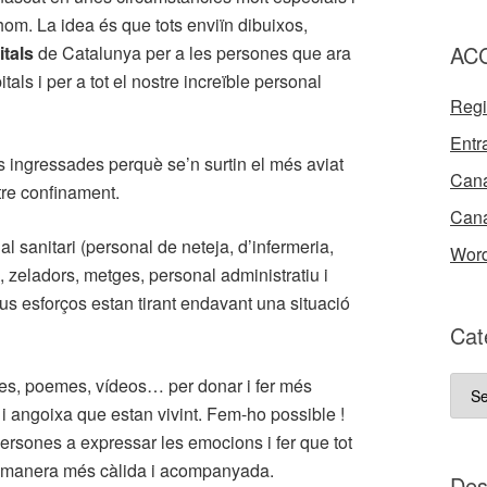
thom. La idea és que tots enviïn dibuixos,
AC
tals
de Catalunya per a les persones que ara
als i per a tot el nostre increïble personal
Regi
Entr
ngressades perquè se’n surtin el més aviat
Cana
tre confinament.
Cana
 sanitari (personal de neteja, d’infermeria,
Word
ge, zeladors, metges, personal administratiu i
 esforços estan tirant endavant una situació
Cat
es, poemes, vídeos… per donar i fer més
Cate
́ i angoixa que estan vivint. Fem-ho possible !
del
persones a expressar les emocions i fer que tot
nost
 manera més càlida i acompanyada.
bloc
D e