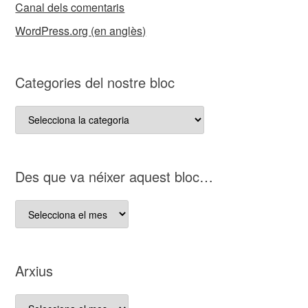
Canal dels comentaris
WordPress.org (en anglès)
Categories del nostre bloc
Categories
del
nostre
bloc
D es que va néixer aquest bloc…
D es
que
va
néixer
Arxius
aquest
bloc…
Arxius