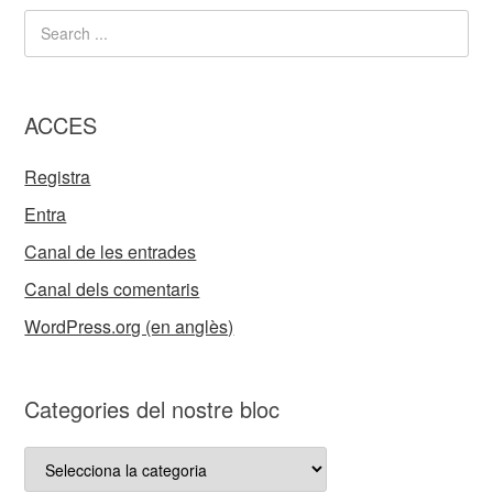
ACCES
Registra
Entra
Canal de les entrades
Canal dels comentaris
WordPress.org (en anglès)
Categories del nostre bloc
Categories
del