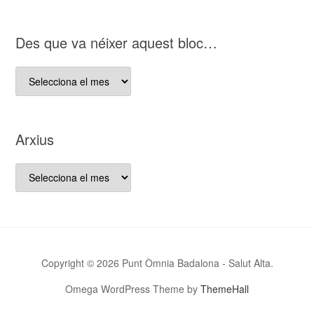
nostre
bloc
D es que va néixer aquest bloc…
D es
que
va
néixer
Arxius
aquest
bloc…
Arxius
Copyright © 2026 Punt Òmnia Badalona - Salut Alta.
Omega WordPress Theme by
ThemeHall