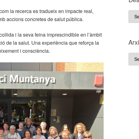
om la recerca es tradueix en impacte real,
D es
mb accions concretes de salut pública.
que
va
acollida i la seva feina imprescindible en l’àmbit
néix
Arx
ció de la salut. Una experiència que reforça la
aque
ixement i consciència.
blo
Arxi