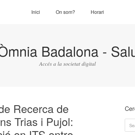
Inici
On som?
Horari
Òmnia Badalona - Salu
Accés a la societat digital
ut de Recerca de
Cer
s Trias i Pujol:
ció en ITS entre