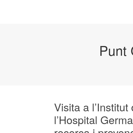
Punt 
Visita a l’Instit
l’Hospital German
recerca i preven