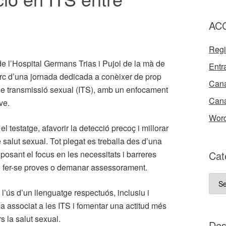
AC
Regi
 de l’Hospital Germans Trias i Pujol de la mà de
Entr
rc d’una jornada dedicada a conèixer de prop
Cana
 de transmissió sexual (ITS), amb un enfocament
Cana
ve.
Word
 el testatge, afavorir la detecció precoç i millorar
e salut sexual. Tot plegat es treballa des d’una
 posant el focus en les necessitats i barreres
Cat
de fer-se proves o demanar assessorament.
Cate
del
l’ús d’un llenguatge respectuós, inclusiu i
nost
ma associat a les ITS i fomentar una actitud més
bloc
s la salut sexual.
D e