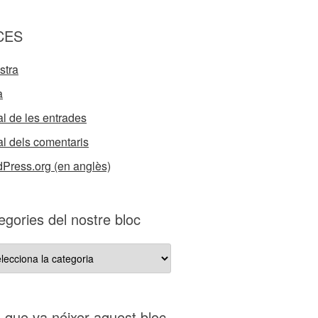
CES
stra
a
l de les entrades
l dels comentaris
Press.org (en anglès)
egories del nostre bloc
gories
re
s que va néixer aquest bloc…