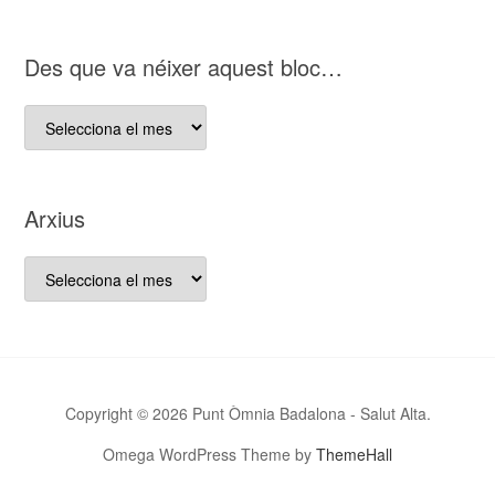
nostre
bloc
D es que va néixer aquest bloc…
D es
que
va
néixer
Arxius
aquest
bloc…
Arxius
Copyright © 2026 Punt Òmnia Badalona - Salut Alta.
Omega WordPress Theme by
ThemeHall