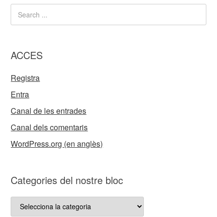
ACCES
Registra
Entra
Canal de les entrades
Canal dels comentaris
WordPress.org (en anglès)
Categories del nostre bloc
Categories
del