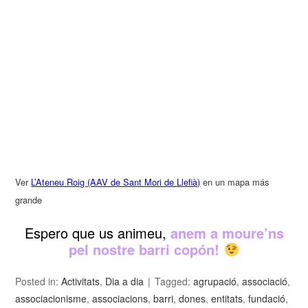
Ver
L’Ateneu Roig (AAV de Sant Mori de Llefià)
en un mapa más
grande
Espero que us animeu,
anem a moure’ns
pel nostre barri copón!
Posted in:
Activitats
,
Dia a dia
Tagged:
agrupació
,
associació
,
associacionisme
,
associacions
,
barri
,
dones
,
entitats
,
fundació
,