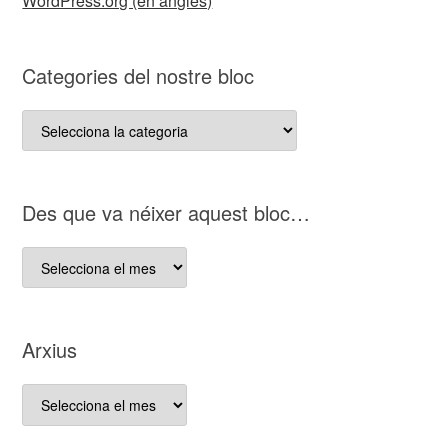
WordPress.org (en anglès)
Categories del nostre bloc
Categories
del
nostre
bloc
D es que va néixer aquest bloc…
D es
que
va
néixer
Arxius
aquest
bloc…
Arxius