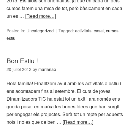
2013. Els títols són orientatius, ja que en cada un dels
cursos farem una mica de tot, però bàsicament en cada
un es …
[Read more…]
Posted in:
Uncategorized
Tagged:
activitats
,
casal
,
cursos
,
estiu
Bon Estiu !
20 juliol 2012
by
marianao
Hola família! Finalitzem avui amb les activitats d’estiu i
ens acomiadem fins al setembre. El curs de joves
Dinamitzadors TIC ha estat tot un èxit i ara només ens
queda posar en marxa les bones idees que han sorgit
per engegar els projectes. Serà tot un repte per aquests
nois i noies que de ben …
[Read more…]