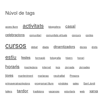
Núvol de tags
activitats
casal
acces lliure
blogosfera
celebracions
comunitari
comunitats virtuals
concurs
contes
cursos
dinamitzadors
debat
diada
dones
drets
estiu
festes
formació
fotografia
hivern
horari
horaris
inscripcions
internet
jocs
Jornada
Jornades
joves
manteniment
marianao
neutralitat
Presons
primaverainscripcions
programari lliure
píndoles
sales
Sant Jordi
tardor
xarxa
tallers
tradicions
vacances
voluntaris
web