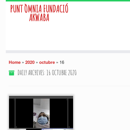
PUNT ÒMNIA FUNDACIÓ
AKWABA
Skip
Home
»
2020
»
octubre
»
16
to
content
DAILY ARCHIVES:
16 OCTUBRE 2020