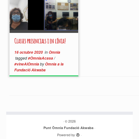
Classes presencials i en línia!
in
16 octubre 2020
Òmnia
tagged
/
#ÒmniaAcasa
by
#vineAlÒmnia
Òmnia a la
Fundació Akwaba
·
© 2026
·
Punt Òmnia Fundació Akwaba
Powered by
·