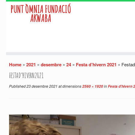
PUNT ÒMNIA FUNDACIÓ
AKWABA
Skip
Home
»
2021
»
desembre
»
24
»
Festa d’hivern 2021
»
Festad
to
content
FESTAD’HIVERN2021
Published
23 desembre 2021
at dimensions
in
2560 × 1920
Festa d’hivern 