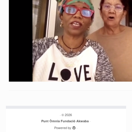
·
© 2026
·
Punt Òmnia Fundació Akwaba
Powered by
·