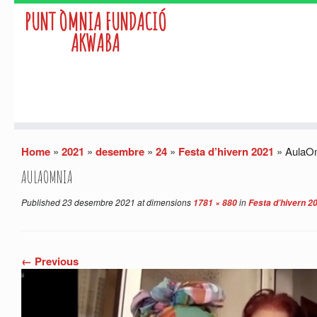
PUNT ÒMNIA FUNDACIÓ
AKWABA
Skip
Home
»
2021
»
desembre
»
24
»
Festa d’hivern 2021
»
AulaO
to
content
AULAOMNIA
Published
23 desembre 2021
at dimensions
in
1781 × 880
Festa d’hivern 2
← Previous