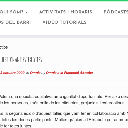
QUI SOM?
ACTIVITATS I HORARIS
PÒDCASTS
S DEL BARRI
VÍDEO TUTORIALS
otips
QÜESTIONANT ESTEREOTIPS
in
by
13 octubre 2022
Òmnia
Òmnia a la Fundació Akwaba
Volem una societat equitativa amb igualtat d’oportunitats. Per això de
de les persones, més enllà de les etiquetes, prejudicis i estereotipus.
És la segona edició d’aquest taller, que vam fer en col·laboració amb 
a totes les dones participants. Moltes gràcies a l’Elisabeth per aco
e fer totes juntes.