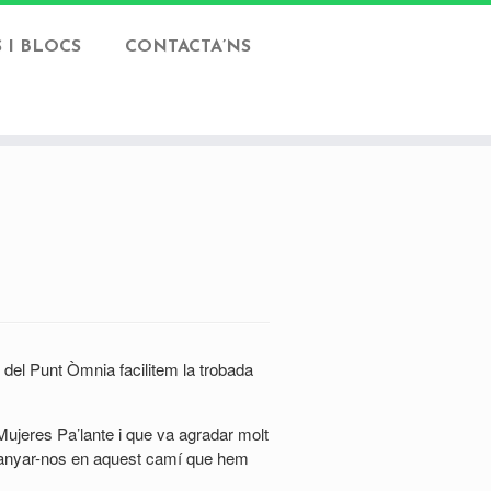
 I BLOCS
CONTACTA’NS
s del Punt Òmnia facilitem la trobada
Mujeres Pa’lante i que va agradar molt
mpanyar-nos en aquest camí que hem