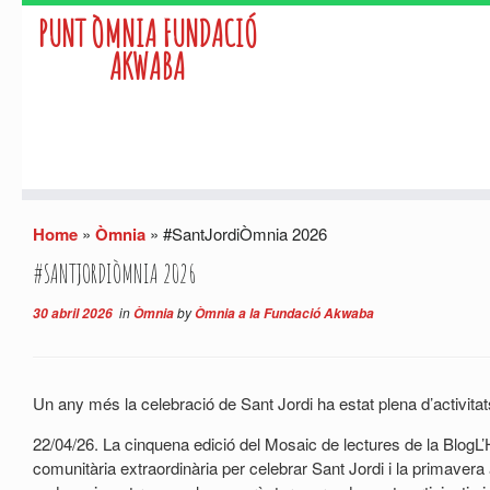
PUNT ÒMNIA FUNDACIÓ
AKWABA
Skip
Home
»
Òmnia
»
#SantJordiÒmnia 2026
to
content
#SANTJORDIÒMNIA 2026
in
by
30 abril 2026
Òmnia
Òmnia a la Fundació Akwaba
Un any més la celebració de Sant Jordi ha estat plena d’activitat
22/04/26. La cinquena edició del Mosaic de lectures de la BlogL’
comunitària extraordinària per celebrar Sant Jordi i la primavera 