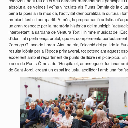
esdeveniment rau en el seu caràcter marcadament participatiu i 
absolut a les veïnes i veïns vinculats als Punts Òmnia de la ciut
per a la poesia i la música, l’activitat democratitza la cultura i f
ambient festiu i compartit. A més, la programació artística d’aqu
un gran respecte per la memòria històrica del municipi; l’actuaci
interpretant la sardana de Ventura Tort i l’himne musicat de l’Es
d’identitat i pertinença brutal, que es complementa perfectament a
Zorongo Gitano de Lorca. Així mateix, l’elecció del pati de la Fu
resulta idònia per a l’època primaveral, tot potenciant aquest es
excel·lent amb el repartiment de punts de llibre i el pica-pica. E
xarxa de Punts Òmnia de l’Hospitalet, aconsegueix fusionar amb è
de Sant Jordi, creant un espai inclusiu, acollidor i amb una fortíss