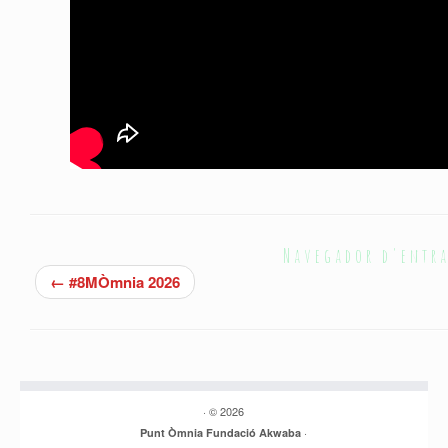
Navegador d'entr
←
#8MÒmnia 2026
·
© 2026
·
Punt Òmnia Fundació Akwaba