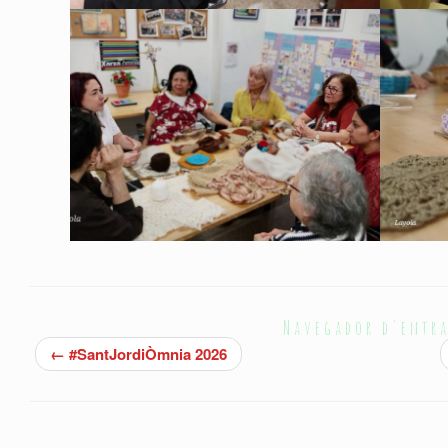
Navegador d'entr
←
#SantJordiÒmnia 2026