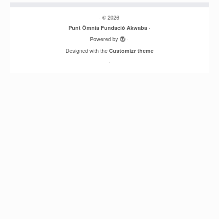
·
© 2026
·
Punt Òmnia Fundació Akwaba
Powered by
·
Designed with the
Customizr theme
·