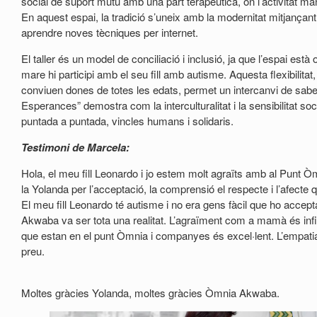
social de suport mutu amb una part terapèutica, on l’activitat ma
En aquest espai, la tradició s’uneix amb la modernitat mitjançant 
aprendre noves tècniques per internet.
El taller és un model de conciliació i inclusió, ja que l’espai està o
mare hi participi amb el seu fill amb autisme. Aquesta flexibilit
conviuen dones de totes les edats, permet un intercanvi de sabers
Esperances” demostra com la interculturalitat i la sensibilitat so
puntada a puntada, vincles humans i solidaris.
Testimoni de Marcela:
Hola, el meu fill Leonardo i jo estem molt agraïts amb al Punt 
la Yolanda per l’acceptació, la comprensió el respecte i l’afecte 
El meu fill Leonardo té autisme i no era gens fàcil que ho acce
Akwaba va ser tota una realitat. L’agraïment com a mamà és infi
que estan en el punt Òmnia i companyes és excel·lent. L’empatia i la
preu.
Moltes gràcies Yolanda, moltes gràcies Òmnia Akwaba.