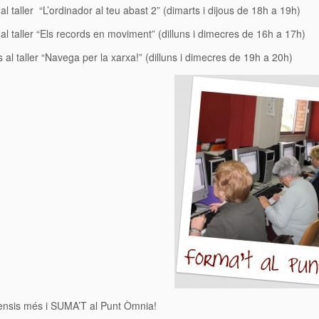
al taller “L’ordinador al teu abast 2” (dimarts i dijous de 18h a 19h)
 al taller “Els records en moviment” (dilluns i dimecres de 16h a 17h)
s al taller “Navega per la xarxa!” (dilluns i dimecres de 19h a 20h)
ensis més i SUMA’T al Punt Òmnia!