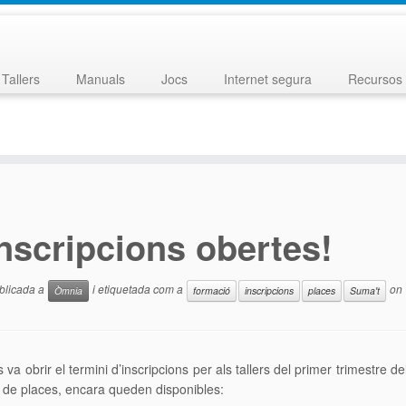
Tallers
Manuals
Jocs
Internet segura
Recursos 
nscripcions obertes!
blicada a
i etiquetada com a
on
Òmnia
formació
inscripcions
places
Suma't
s va obrir el termini d’inscripcions per als tallers del primer trimestre 
de places, encara queden disponibles: