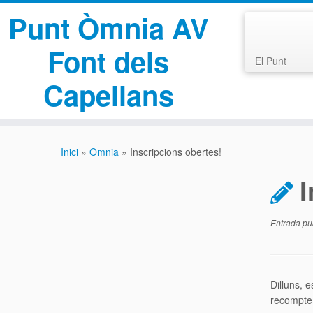
Punt Òmnia AV
Font dels
El Punt
Capellans
Skip
to
Inici
»
Òmnia
»
Inscripcions obertes!
content
I
Entrada pu
Dilluns, e
recompte 