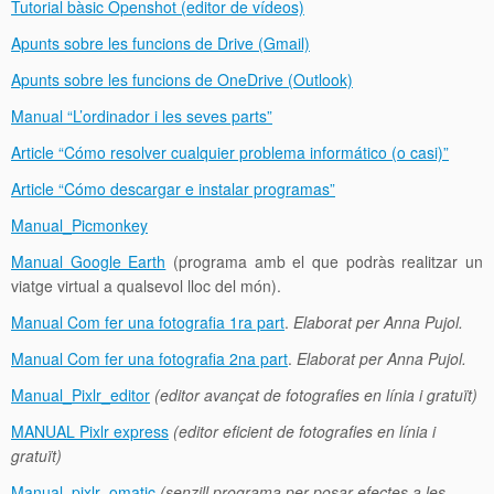
Tutorial bàsic Openshot (editor de vídeos)
Apunts sobre les funcions de Drive (Gmail)
Apunts sobre les funcions de OneDrive (Outlook)
Manual “L’ordinador i les seves parts”
Article “Cómo resolver cualquier problema informático (o casi)”
Article “Cómo descargar e instalar programas”
Manual_Picmonkey
Manual Google Earth
(programa amb el que podràs realitzar un
viatge virtual a qualsevol lloc del món).
Manual Com fer una fotografia 1ra part
.
Elaborat per Anna Pujol.
Manual Com fer una fotografia 2na part
.
Elaborat per Anna Pujol.
Manual_Pixlr_editor
(editor avançat de fotografies en línia i gratuït)
MANUAL Pixlr express
(editor eficient de fotografies en línia i
gratuït)
Manual_pixlr_omatic
(senzill programa per posar efectes a les