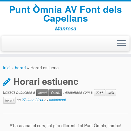
Punt Òmnia AV Font dels
Capellans
Manresa
Skip
to
Inici
»
horari
»
Horari estiuenc
content
Horari estiuenc
Entrada publicada a
i etiquetada com a
horari
Òmnia
2014
estiu
on
27 June 2014
by
mnialafont
horari
S’ha acabat el curs, tot gira diferent, i al Punt Òmnia, també!