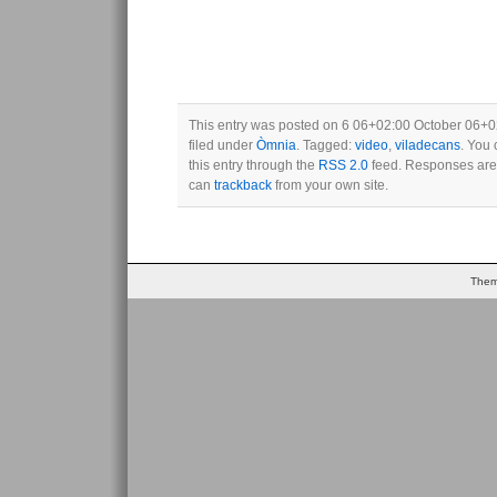
This entry was posted on 6 06+02:00 October 06+02
filed under
Òmnia
. Tagged:
video
,
viladecans
. You 
this entry through the
RSS 2.0
feed. Responses are 
can
trackback
from your own site.
Them