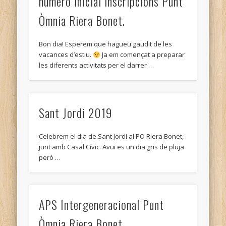
número inicial inscripcions Punt
Com arreglar una fotografia malmesa. Tutorial GIMP.
Òmnia Riera Bonet.
GIMP
Gimp: Guia de les eines de GIMP. Amb explicació de cada
Bon dia! Esperem que hagueu gaudit de les
una.
vacances d’estiu.
Ja em començat a preparar
les diferents activitats per el darrer …
Imatges a Color i Blanc i negre. Tutorial GIMP
Manual Complert de GIMP
Pàgina web amb diferents tutorials i infomació de GIMP.
Sant Jordi 2019
Retoc d'imatge i maquillatge amb GIMP.
Celebrem el dia de Sant Jordi al PO Riera Bonet,
Text: Què és una màscara de capa en GIMP?
junt amb Casal Cívic. Avui es un dia gris de pluja
Tutorial 1 Gimp. Punt Òmnia Riera Bonet
però …
Tutorial Gimp tallar foto
5. DIVERSOS
APS Intergeneracional Punt
Com buscar i desar imatges d'Internet
Òmnia Riera Bonet