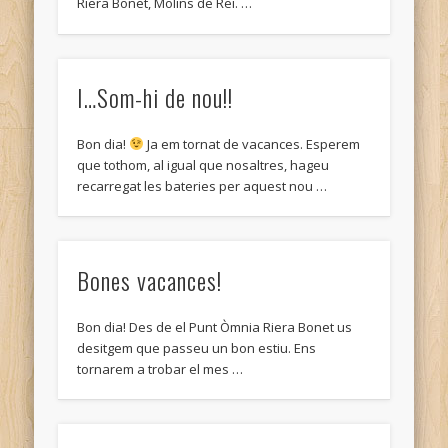
Riera Bonet, Molins de Rei. …
I…Som-hi de nou!!
Bon dia!
Ja em tornat de vacances. Esperem
que tothom, al igual que nosaltres, hageu
recarregat les bateries per aquest nou …
Bones vacances!
Bon dia! Des de el Punt Òmnia Riera Bonet us
desitgem que passeu un bon estiu. Ens
tornarem a trobar el mes …