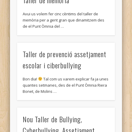
Taller de memòria
Avui us volem fer cinc cèntims del taller de
memòria per a gent gran que dinamitzem des
de el Punt Òmnia del …
Taller de prevenció assetjament
escolar i ciberbullying
Bon dia!
Tal com us varem explicar fa ja unes
quantes setmanes, des de el Punt Òmnia Riera
Bonet, de Molins …
Nou Taller de Bullying,
Cyberbullying. Assetjament