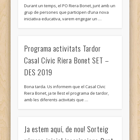
Fotos: de la càmera a l'ordinador
Durant un temps, el PO Riera Bonet, junt amb un
grup de persones que participen d’una nova
Tutorial sobre com guardar un document amb Writter
iniciativa educativa, varem engegar un …
3. OFIMÀTICA
Manual Excel
Manual Impress. Per OpenOffice o LibreOffice.
Programa activitats Tardor
Manual Power Point 2007
Casal Cívic Riera Bonet SET –
Manual Word 2007
DES 2019
Manual Word versions XP
Bona tarda. Us informem que el Casal Cívic
Manual Writter ( diferents autors) per OpenOffice i
Riera Bonet, ja te llest el programa de tardor,
LibreOffice
amb les diferents activitats que …
Manual Writter del LibreOffice o OpenOffice.
Tutorial: Com afegir tipus de lletres al Word 2007.
Ja estem aquí, de nou! Sorteig
4. EDICIÓ D'IMATGE