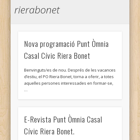
rierabonet
JOCS
JUGAR I LLEGIR
MEMÒRIA
Nova programació Punt Òmnia
RECULL DE RECURSOS
RECURSOS D'INTERNET
Casal Cívic Riera Bonet
RECURSOS PER A LA INICIACIÓ
Benvinguts/es de nou. Després de les vacances
RECURSOS PER APRENDRE CATALÀ
d’estiu, el PO Riera Bonet, torna a oferir, a totes
aquelles persones interessades en formar-se,
XARXA ÒMNIA
…
XARXA PUNTTIC
2. INICIACIÓ
E-Revista Punt Òmnia Casal
Com guardar un document de Word en un Disc extraïble
Cívic Riera Bonet.
Conceptes bàsics d'Informàtica