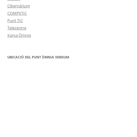
Cibernàrium
COMPETIC
Punt TIC
Telecentre
Xarxa Òmnia
UBICACIÓ DEL PUNT ÒMNIA VERDUM