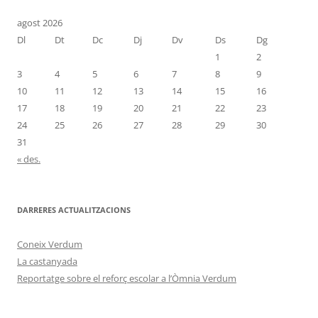
agost 2026
Dl
Dt
Dc
Dj
Dv
Ds
Dg
1
2
3
4
5
6
7
8
9
10
11
12
13
14
15
16
17
18
19
20
21
22
23
24
25
26
27
28
29
30
31
« des.
DARRERES ACTUALITZACIONS
Coneix Verdum
La castanyada
Reportatge sobre el reforç escolar a l’Òmnia Verdum