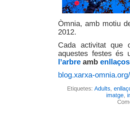
Òmnia, amb motiu de
2012.
Cada activitat que 
aquestes festes és
l’arbre
amb
enllaços
blog.xarxa-omnia.org
Etiquetes:
Adults
,
enllaç
imatge
,
i
Come