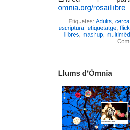
omnia.org/rosaillibre
Etiquetes:
Adults
,
cerca
escriptura
,
etiquetatge
,
flick
llibres
,
mashup
,
multimèd
Come
Llums d’Òmnia