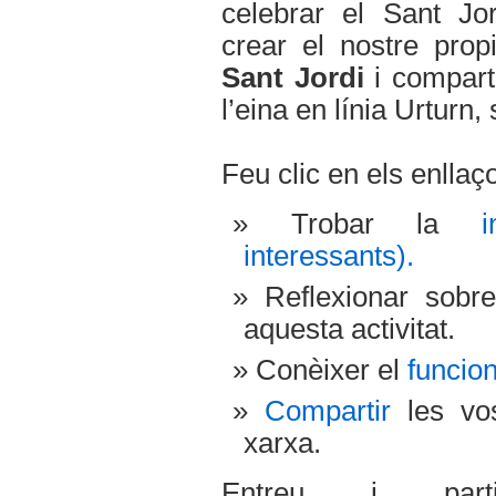
celebrar el Sant Jo
crear el nostre pro
Sant Jordi
i comparti
l’eina en línia Urturn, 
Feu clic en els enllaç
Trobar la
interessants).
Reflexionar sob
aquesta activitat.
Conèixer el
funcio
Compartir
les vos
xarxa.
Entreu i par