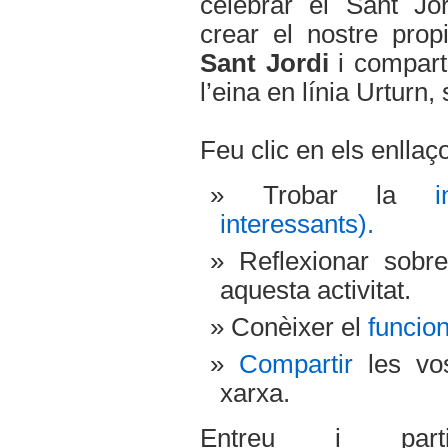
celebrar el Sant Jo
crear el nostre pro
Sant Jordi
i comparti
l’eina en línia Urturn, 
Feu clic en els enllaç
Trobar la
interessants).
Reflexionar sob
aquesta activitat.
Conèixer el
funcio
Compartir
les vos
xarxa.
Entreu i par