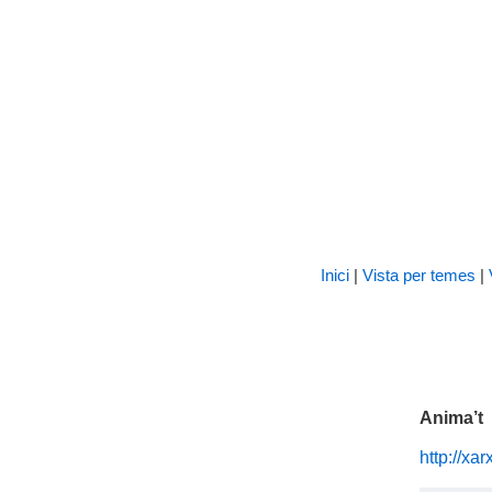
Inici
|
Vista per temes
|
Anima’t
http://xa