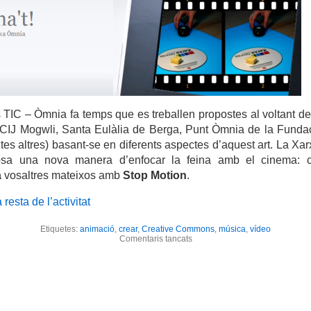
 TIC – Òmnia fa temps que es treballen propostes al voltant d
CIJ Mogwli, Santa Eulàlia de Berga, Punt Òmnia de la Fundac
tes altres) basant-se en diferents aspectes d’aquest art. La X
osa una nova manera d’enfocar la feina amb el cinema: c
a
vosaltres mateixos amb
Stop Motion
.
 resta de l’activitat
Etiquetes:
animació
,
crear
,
Creative Commons
,
música
,
vídeo
a
Comentaris tancats
Anima’t