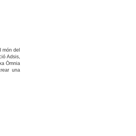
el món del
ió Adsis,
arxa Òmnia
rear una