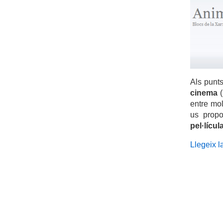
Als punts
cinema
(
entre mol
us prop
pel·lícul
Llegeix la