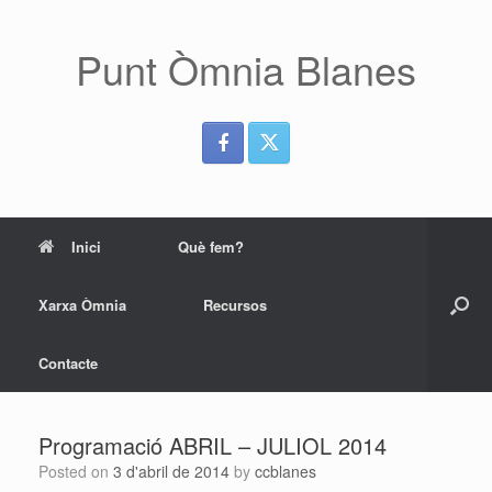
Skip
to
content
Punt Òmnia Blanes
Inici
Què fem?
Xarxa Òmnia
Recursos
Contacte
Programació ABRIL – JULIOL 2014
Posted on
3 d'abril de 2014
by
ccblanes