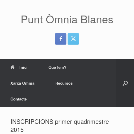
Skip
to
content
Punt Òmnia Blanes
Inici
Què fem?
Xarxa Òmnia
Recursos
Contacte
INSCRIPCIONS primer quadrimestre
2015