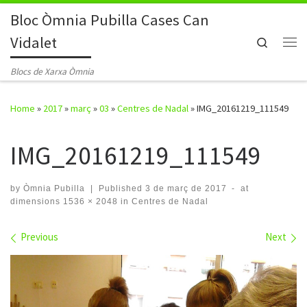
Bloc Òmnia Pubilla Cases Can
Skip to content
Vidalet
Search
Me
Blocs de Xarxa Òmnia
Home
»
2017
»
març
»
03
»
Centres de Nadal
»
IMG_20161219_111549
IMG_20161219_111549
by
Òmnia Pubilla
|
Published
3 de març de 2017
-
at
dimensions
1536 × 2048
in
Centres de Nadal
Images navigation
Previous
Next