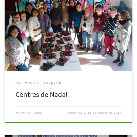
Com ja és tradició en el Punt Òmnia de Pubilla, quan arriba el
Nadal ens agrada fer aquest taller de centres de taula, tan senzill i
vistós per guarnir les Festes. Amb uns quants elements naturals,
alguna guarnició nadalenca i una mica de creativitat es poden fer
centres per a […]
ACTIVITATS I TALLERS
Centres de Nadal
by
Òmnia Pubilla
Published
11 de desembre de 2017