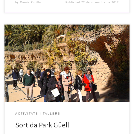
by
Òmnia Pubilla
Published
22 de novembre de 2017
Aquest passat dilluns hem realitzat la segona sortida del trimestre
dins l’activitat “Conèixer l’entorn”. Donant continuïtat
al modernisme, aquesta vegada la visita ha estat al Park Güell. Des
del taller, vam buscar com arribar, quines eren les zones d’accés
lliure i una mica d’història per amenitzar la visita. Actualment,
arribar al Park […]
ACTIVITATS I TALLERS
Sortida Park Güell