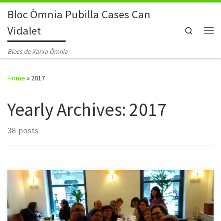
Bloc Òmnia Pubilla Cases Can
Skip to content
Vidalet
Search
Me
Blocs de Xarxa Òmnia
Home
»
2017
Yearly Archives:
2017
38 posts
Aquesta setmana hem realitzat la darrera sortida de l’Any, tot fent