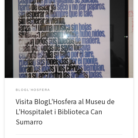
Aquest passat dimarts, des del col·lectiu BlogL’Hosfera format pels
diferents Punts Òmnia de L’Hospitalet, s’ha organitzat una visita al
Museu d’Història de L’Hospitalet i a la Biblioteca Can Sumarro. Una
vuitantena d’alumnes dels diferents Punts han estat partícips de
l’activitat, enriquint la visita a partir de les seves anècdotes i […]
BLOGL'HOSFERA
Visita BlogL’Hosfera al Museu de
L’Hospitalet i Biblioteca Can
Sumarro