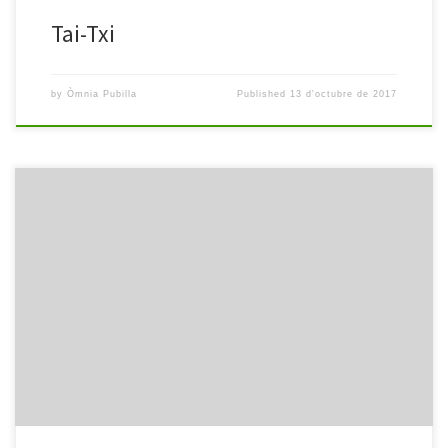
Tai-Txi
by
Òmnia Pubilla
Published
13 d'octubre de 2017
El Punt Òmnia, després d’unes merescudes vacances, torna amb
les piles carregades. Aquests dies s’està treballant per engegar el
curs 2017-2018 amb noves propostes d’activitats, tallers i horaris.
Les inscripcions es realitzaran els dies 8 i 12 de Setembre, en el
mateix Punt, de 10 a 13h. Podeu consultar la […]