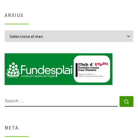
ARXIUS
Arxius
SEARCH
Se
META