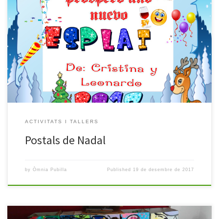
Els i les alumnes del Punt Òmnia han realitzat aquestes postals i
ens desitgen un Bon Nadal i Feliç Any 2018!!
ACTIVITATS I TALLERS
Postals de Nadal
by
Òmnia Pubilla
Published
19 de desembre de 2017