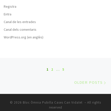
Registra
Entra
Canal de les entrades
Canal dels comentaris
WordPress.org (en anglès)
Posts navigation
1
2
…
5
Ol
OLDER POSTS
© 2026
Bloc Òmnia Pubilla Cases Can Vidalet
– All rights
reserved