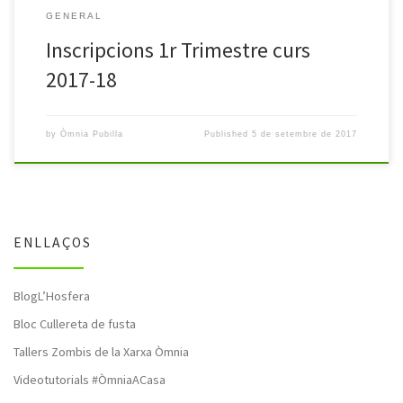
GENERAL
Inscripcions 1r Trimestre curs
2017-18
by
Òmnia Pubilla
Published
5 de setembre de 2017
ENLLAÇOS
BlogL’Hosfera
Bloc Cullereta de fusta
Tallers Zombis de la Xarxa Òmnia
Videotutorials #ÒmniaACasa