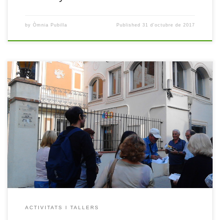
by
Òmnia Pubilla
Published
31 d'octubre de 2017
Dilluns passat el Punt Omnia de l’Esplai Pubilla Cases Can Vidalet
vam anar a Sant Joan Despí per tal de treballar la Ruta Modernista
de l’artista Josep Maria Jujol Gibert, un arquitecte capaç de
dominar l’arquitectura imposant un nou estil aplicant-lo en les
tècniques que dominava com trencadís, esgrafiat, escultura,
pintura… […]
ACTIVITATS I TALLERS