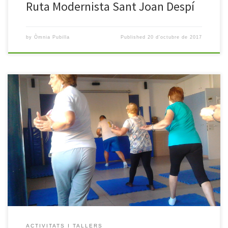
Ruta Modernista Sant Joan Despí
by
Òmnia Pubilla
Published
20 d'octubre de 2017
Tornem a engegar les Activitats de Families & Omnia d’aquest nou
curs. Enguany el protagonisme el tenen els i les nostres alumnes,
doncs son ells i elles els que dinamitzaran les activitats. Hem
començat aquest cicle amb una classe de Tai-Txi, proposada i
dinamitzada pel Juan. El taller va tenir […]
ACTIVITATS I TALLERS