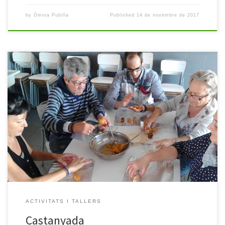
by
Òmnia Pubilla
Published
14 de novembre de 2017
A l’Òmnia també celebrem la castanyada! Els i les nostres alumnes
es van apujar les mànigues i mans a la massa a fer panellets. En
principi els anàvem a fer de moniato, però la participació va ser
tan exitosa que ens faltava material i vam haver d’improvisar
afegint patata en […]
ACTIVITATS I TALLERS
Castanyada