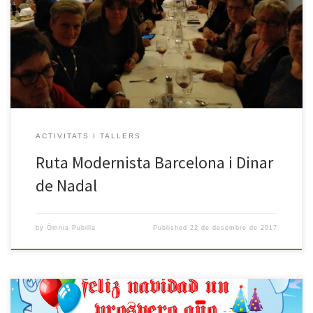
una ruta per Barcelona i descobrint l’arquitectura modernista
d’aquesta gran ciutat. El nostre passeig va començar a la Sagrada
Família, vam passar per la Casa de les 3 Punxes, i baixant Passeig
de Gràcia vam veure la Pedrera, la […]
ACTIVITATS I TALLERS
Ruta Modernista Barcelona i Dinar
de Nadal
by
Òmnia Pubilla
Published
22 de desembre de 2017