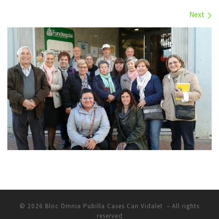
Images navigation
Next
© 2026
Bloc Òmnia Pubilla Cases Can Vidalet
– All rights
reserved