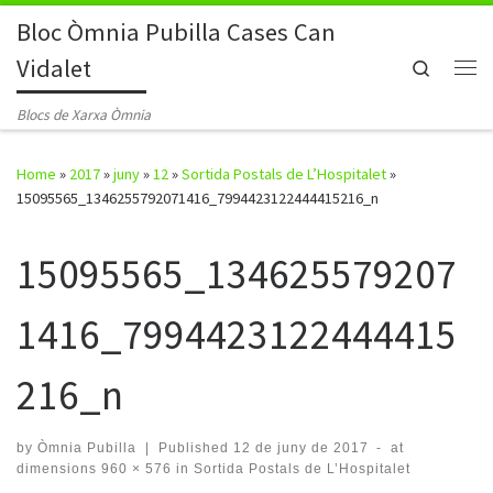
Bloc Òmnia Pubilla Cases Can
Skip to content
Vidalet
Search
Me
Blocs de Xarxa Òmnia
Home
»
2017
»
juny
»
12
»
Sortida Postals de L’Hospitalet
»
15095565_1346255792071416_7994423122444415216_n
15095565_134625579207
1416_7994423122444415
216_n
by
Òmnia Pubilla
|
Published
12 de juny de 2017
-
at
dimensions
960 × 576
in
Sortida Postals de L’Hospitalet