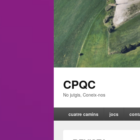
CPQC
No jutgis, Coneix-nos
Menú
cuatre camins
jocs
cont
principal