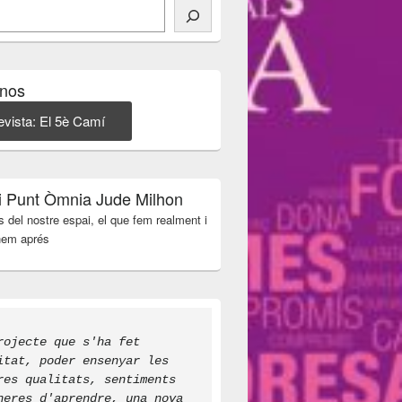
-nos
evista: El 5è Camí
i Punt Òmnia Jude Milhon
 del nostre espai, el que fem realment i
 hem aprés
rojecte que s'ha fet 
itat, poder ensenyar les 
res qualitats, sentiments 
neres d'aprendre, una nova 