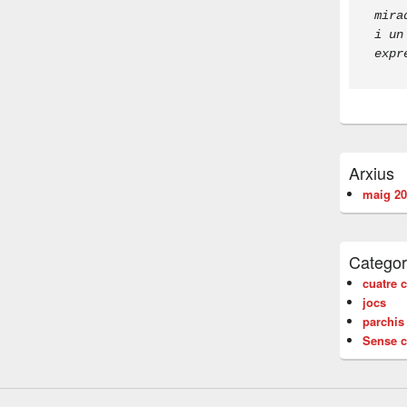
mira
i un
expr
Arxius
maig 20
Categor
cuatre 
jocs
parchis
Sense c