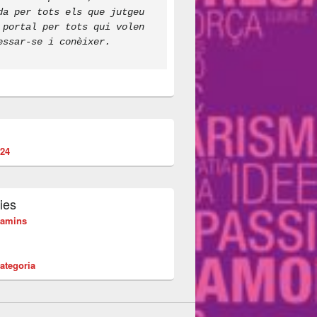
da per tots els que jutgeu 
 portal per tots qui volen 
essar-se i conèixer.
24
ies
camins
ategoria