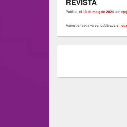
REVISTA
Publicat el
10 de maig de 2024
per
cpq
Aquest entrada va ser publicada en
cua
Navegació
d'entrades