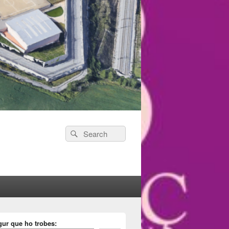
Search
Search
for:
gur que ho trobes: