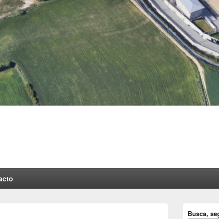
acto
Barra
Busca, se