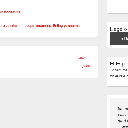
lateral
principal
uatrecamins
tre camins
per
cpquatrecamins
.
Enllaç permanent
.
Llegeix
La R
Next
Next
→
El Espa
jocs
post:
Coneix més
tot el que
Un p
real
nost
i ma