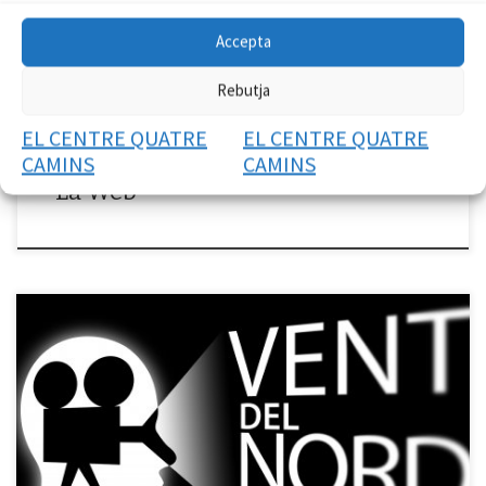
va veure que això de la productivitat efectiva d’alguns alumnes no era
gaire eficaç, amb el […]
Accepta
Rebutja
EL CENTRE QUATRE
EL CENTRE QUATRE
CAMINS
CAMINS
La Web
Participem al Concurs VENT DEL NORD Participem en el II Concurs de
Curtmetratges dins del III Festival de Cinema i Audiovisual – Vent del
Nord Centres Penitenciaris de Catalunya, a través del Espai Òmnia i el
talent dels nostres participants. […]