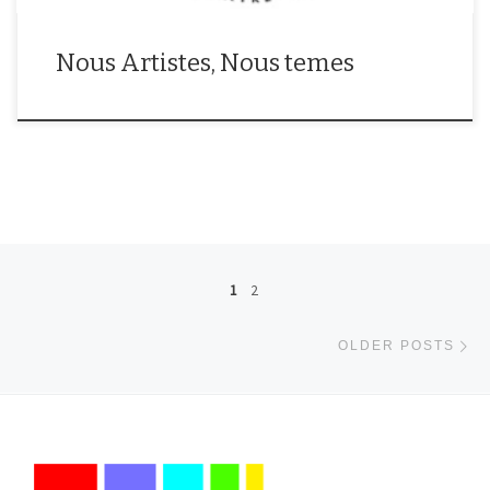
Nous Artistes, Nous temes
Posts navigation
1
2
Ol
OLDER POSTS