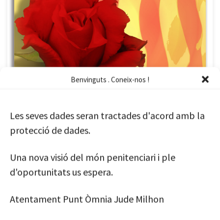
Aquest 23 d’abril festa de Sant Jordi arreu de Catalunya, dins la presó
ho celebrem el 24, amb la Fira del CP Quatre Camins per al Sant Jordi,
cosa que fa que la presó estigui més animada. Hi ha també […]
Benvinguts . Coneix-nos !
Sant Jordi 2024
Les seves dades seran tractades d'acord amb la
protecció de dades.
Una nova visió del món penitenciari i ple
d'oportunitats us espera.
Atentament Punt Òmnia Jude Milhon
La Web Jude Milhon Punt Òmnia A principis de Febrer del 2024, la
dinamitzadora d’aquest espai que ens aguanta matí si i matí també,