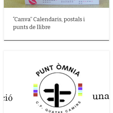
“Canva” Calendaris, postals i
punts de llibre
Música, lletres, ritmes diversos que s’ajunten dins de l’espai i flueixen
com mai. Aquí tenim nivell, hi ha qualitat i les tendències marquen
estils. No són pocs, fan servir el espai que hi ha al teatre per a gravar les
[…]