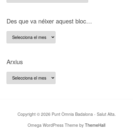
del
nostre
bloc
D es que va néixer aquest bloc…
D es
que
va
néixer
Arxius
aquest
bloc…
Arxius
Copyright © 2026 Punt Òmnia Badalona - Salut Alta.
Omega WordPress Theme by
ThemeHall