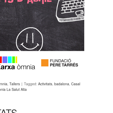
mnia
,
Tallers
Tagged:
Activitats
,
badalona
,
Casal
ia La Salut Alta
TATS