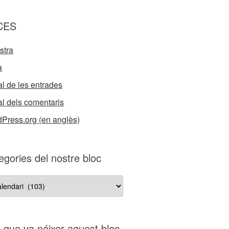
CES
stra
a
l de les entrades
l dels comentaris
Press.org (en anglès)
egories del nostre bloc
gories
re
s que va néixer aquest bloc…