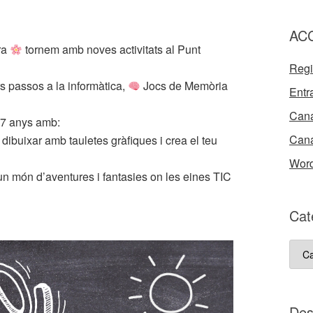
AC
ra
tornem amb noves activitats al Punt
Regi
s passos a la informàtica,
Jocs de Memòria
Entr
Cana
17 anys amb:
Cana
ibuixar amb tauletes gràfiques i crea el teu
Word
un món d’aventures i fantasies on les eines TIC
Cat
Cate
del
nost
bloc
D e