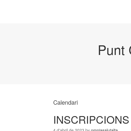
Punt 
Calendari
INSCRIPCIONS
4 d'abril de 2023
by
omniasalutalta