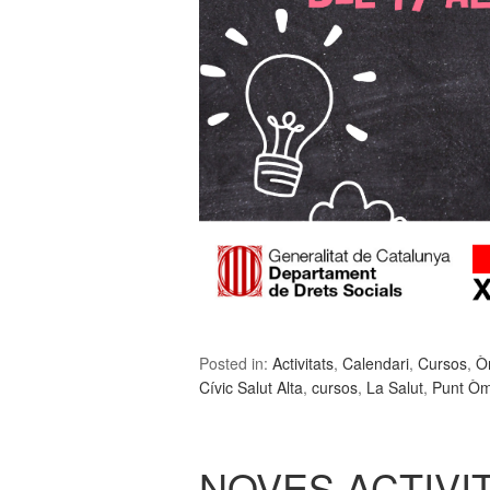
Posted in:
Activitats
,
Calendari
,
Cursos
,
Ò
Cívic Salut Alta
,
cursos
,
La Salut
,
Punt Òmn
NOVES ACTIVI