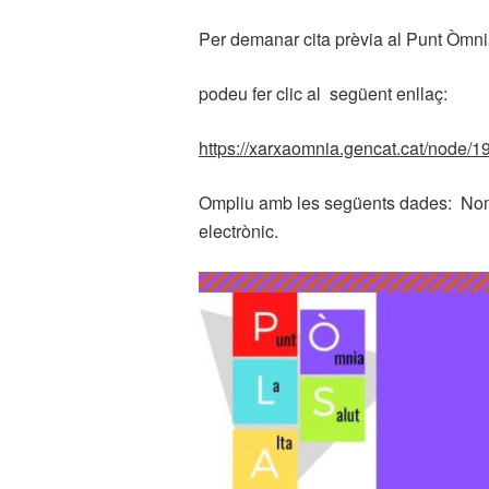
Per demanar cita prèvia al Punt Òmnia
podeu fer clic al següent enllaç:
https://xarxaomnia.gencat.cat/node/19
Ompliu amb les següents dades: Nom i
electrònic.