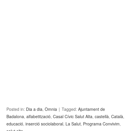
Posted in:
Dia a dia
,
Òmnia
Tagged:
Ajuntament de
Badalona
,
alfabetització
,
Casal Cívic Salut Alta
,
castellà
,
Català
,
educació
,
inserció sociolaboral
,
La Salut
,
Programa Convivim
,
salut alta