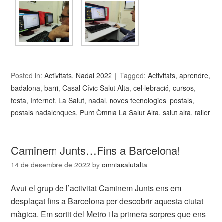
Posted in:
Activitats
,
Nadal 2022
Tagged:
Activitats
,
aprendre
,
badalona
,
barri
,
Casal Cívic Salut Alta
,
cel·lebració
,
cursos
,
festa
,
Internet
,
La Salut
,
nadal
,
noves tecnologies
,
postals
,
postals nadalenques
,
Punt Òmnia La Salut Alta
,
salut alta
,
taller
Caminem Junts…Fins a Barcelona!
14 de desembre de 2022
by
omniasalutalta
Avui el grup de l’activitat Caminem Junts ens em
desplaçat fins a Barcelona per descobrir aquesta ciutat
màgica. Em sortit del Metro i la primera sorpres que ens