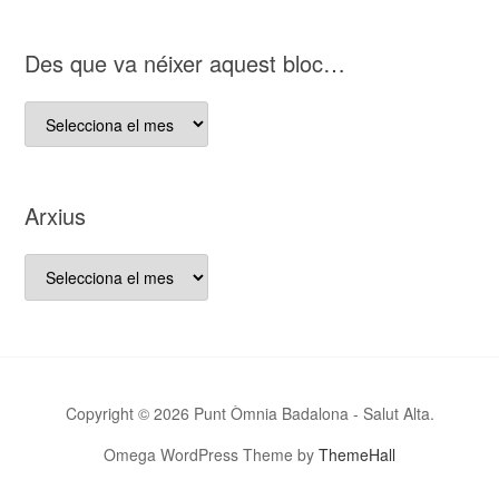
nostre
bloc
D es que va néixer aquest bloc…
D es
que
va
néixer
Arxius
aquest
bloc…
Arxius
Copyright © 2026 Punt Òmnia Badalona - Salut Alta.
Omega WordPress Theme by
ThemeHall