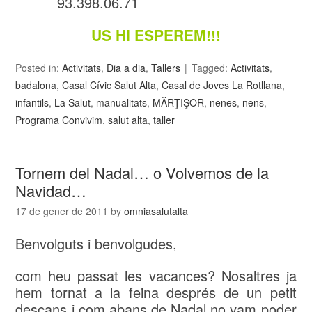
93.398.06.71
US HI ESPEREM!!!
Posted in:
Activitats
,
Dia a dia
,
Tallers
Tagged:
Activitats
,
badalona
,
Casal Cívic Salut Alta
,
Casal de Joves La Rotllana
,
infantils
,
La Salut
,
manualitats
,
MĂRŢIŞOR
,
nenes
,
nens
,
Programa Convivim
,
salut alta
,
taller
Tornem del Nadal… o Volvemos de la
Navidad…
17 de gener de 2011
by
omniasalutalta
Benvolguts i benvolgudes,
com heu passat les vacances? Nosaltres ja
hem tornat a la feina després de un petit
descans i com abans de Nadal no vam poder