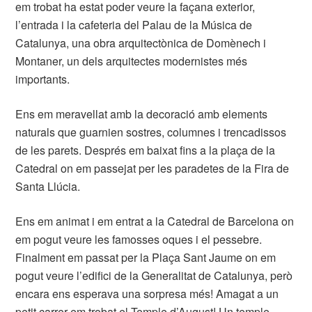
em trobat ha estat poder veure la façana exterior,
l’entrada i la cafeteria del Palau de la Música de
Catalunya, una obra arquitectònica de Domènech i
Montaner, un dels arquitectes modernistes més
importants.
Ens em meravellat amb la decoració amb elements
naturals que guarnien sostres, columnes i trencadissos
de les parets. Després em baixat fins a la plaça de la
Catedral on em passejat per les paradetes de la Fira de
Santa Llúcia.
Ens em animat i em entrat a la Catedral de Barcelona on
em pogut veure les famosses oques i el pessebre.
Finalment em passat per la Plaça Sant Jaume on em
pogut veure l’edifici de la Generalitat de Catalunya, però
encara ens esperava una sorpresa més! Amagat a un
petit carrer em trobat el Temple d’August! Un temple