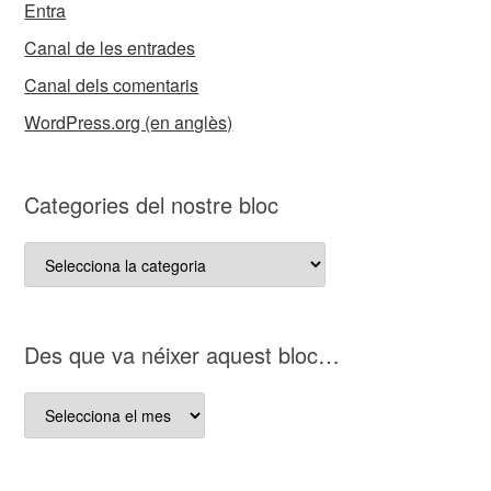
Entra
Canal de les entrades
Canal dels comentaris
WordPress.org (en anglès)
Categories del nostre bloc
Categories
del
nostre
bloc
D es que va néixer aquest bloc…
D es
que
va
néixer