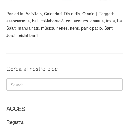
Posted in:
Activitats
,
Calendari
,
Dia a dia
,
Òmnia
Tagged:
associacions
,
ball
,
col·laboració
,
contacontes
,
entitats
,
festa
,
La
Salut
,
manualitats
,
mùsica
,
nenes
,
nens
,
participacio
,
Sant
Jordi
,
teixint barri
Cerca al nostre bloc
ACCES
Registra